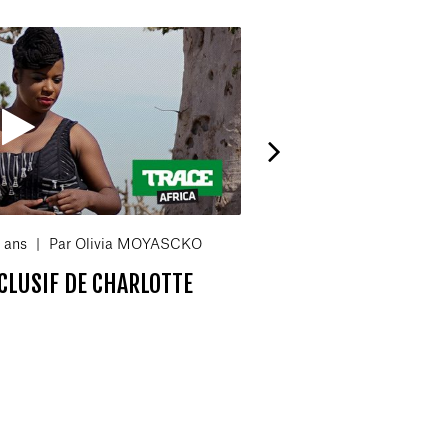
0 ans
|
Par Olivia MOYASCKO
Il
VIDEOS
EXCLUSIF
CLUSIF DE CHARLOTTE
SERVICE
AÏCHA KONÉ RACON
CÔTÉS DE MIRIAM