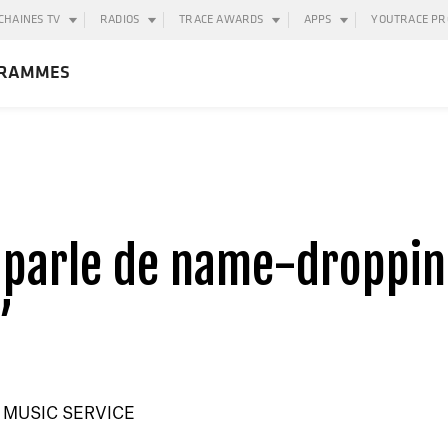
CHAINES TV
RADIOS
TRACE AWARDS
APPS
YOUTRACE PR
RAMMES
parle de name-droppin
”
 MUSIC SERVICE