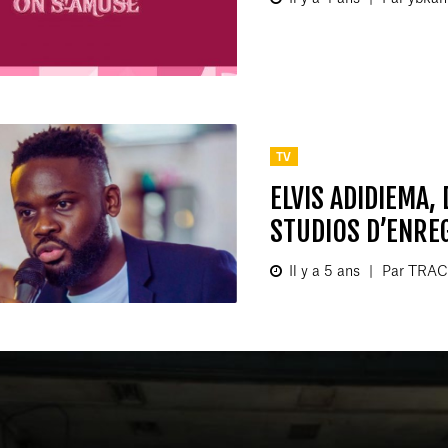
TV
ELVIS ADIDIEMA,
STUDIOS D’ENRE
Il y a 5 ans
|
Par TRA