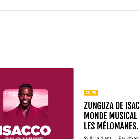
CLIPS
ZUNGUZA DE ISA
MONDE MUSICAL 
LES MÉLOMANES.
Il y a 4 ans
|
Par ybka