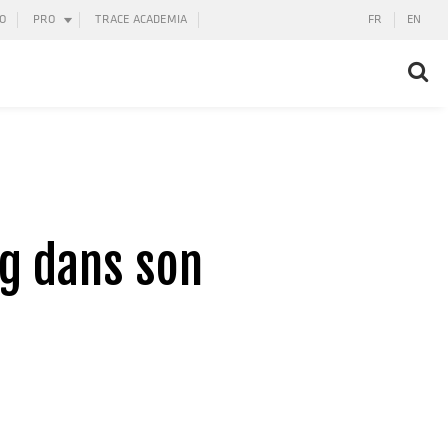
O
PRO
TRACE ACADEMIA
FR
EN
g dans son