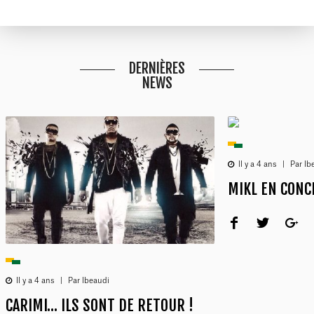
DERNIÈRES
NEWS
Il y a 4 ans
|
Par lb
MIKL EN CONCE
Il y a 4 ans
|
Par lbeaudi
CARIMI… ILS SONT DE RETOUR !