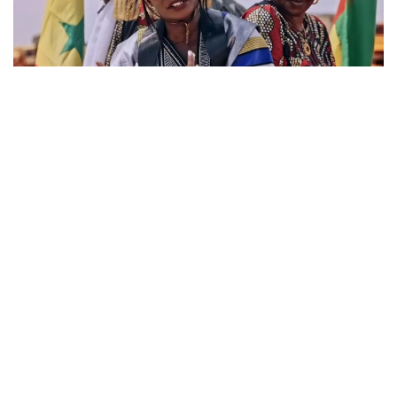
NEWS
À DÉCOUVRIR | POUNDO DÉVOILE UN CLIP
PUISSANT POUR SON NOUVEAU TITRE “HOME”
Il y a 3 ans
|
Par Ronel Yette
MUSIQUE