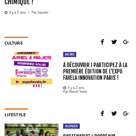
CHIMIQUE !
Il y a 2 ans
|
Par tracetv
CULTURE
NEWS
À DÉCOUVRIR I PARTICIPEZ À LA
PREMIÈRE ÉDITION DE L’EXPO
FAVELA INNOVATION PARIS !
Il y a 2 ans
Par Ronel Yette
LIFESTYLE
AGENDA